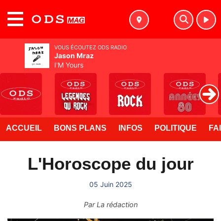
MENU
VOUS ÉCOUTEZ ODS RADIO
Jason Mraz
I'M Yours
ACCUEIL
BONS PLANS
INFOS
POLITIQUE
FA
L'Horoscope du jour
05 Juin 2025
Par
La rédaction