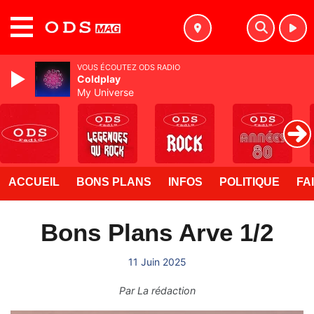
MENU
VOUS ÉCOUTEZ ODS RADIO
Coldplay
My Universe
ACCUEIL
BONS PLANS
INFOS
POLITIQUE
FA
Bons Plans Arve 1/2
11 Juin 2025
Par
La rédaction