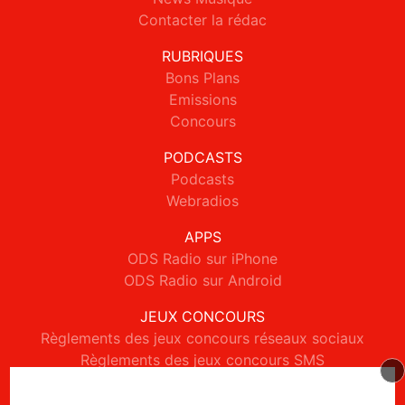
Contacter la rédac
RUBRIQUES
Bons Plans
Emissions
Concours
PODCASTS
Podcasts
Webradios
APPS
ODS Radio sur iPhone
ODS Radio sur Android
JEUX CONCOURS
Règlements des jeux concours réseaux sociaux
Règlements des jeux concours SMS
Règlements des jeux concours téléphone et internet