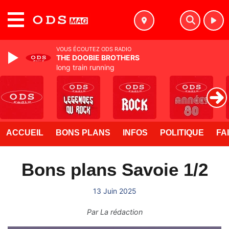
MENU
VOUS ÉCOUTEZ ODS RADIO
THE DOOBIE BROTHERS
long train running
ACCUEIL
BONS PLANS
INFOS
POLITIQUE
FA
Bons plans Savoie 1/2
13 Juin 2025
Par
La rédaction