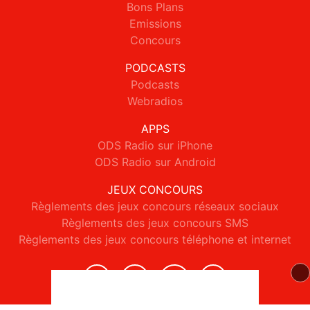
Bons Plans
Emissions
Concours
PODCASTS
Podcasts
Webradios
APPS
ODS Radio sur iPhone
ODS Radio sur Android
JEUX CONCOURS
Règlements des jeux concours réseaux sociaux
Règlements des jeux concours SMS
Règlements des jeux concours téléphone et internet