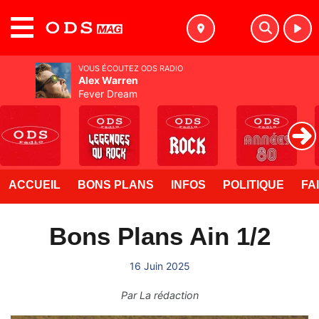
MENU
VOUS ÉCOUTEZ ODS RADIO
Alex Warren
Fever Dream
ACCUEIL
BONS PLANS
INFOS
POLITIQUE
FA
Bons Plans Ain 1/2
16 Juin 2025
Par
La rédaction