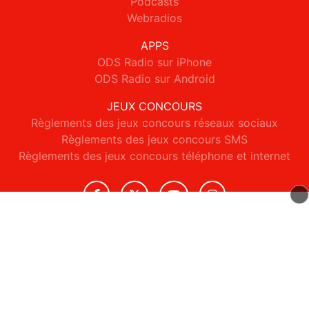
Podcasts
Webradios
APPS
ODS Radio sur iPhone
ODS Radio sur Android
JEUX CONCOURS
Règlements des jeux concours réseaux sociaux
Règlements des jeux concours SMS
Règlements des jeux concours téléphone et internet
© 2026 ODS Radio Tous droits réservés.
Signaler un contenu
-
Mentions légales
-
Politique de cookies
-
Contact