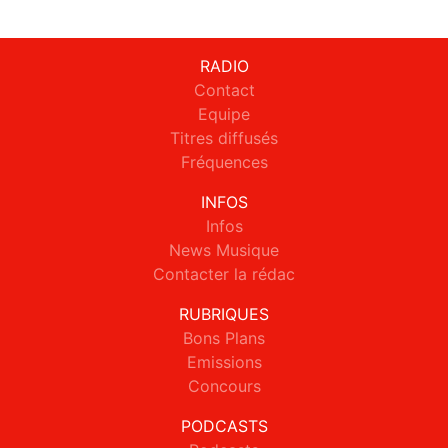
RADIO
Contact
Equipe
Titres diffusés
Fréquences
INFOS
Infos
News Musique
Contacter la rédac
RUBRIQUES
Bons Plans
Emissions
Concours
PODCASTS