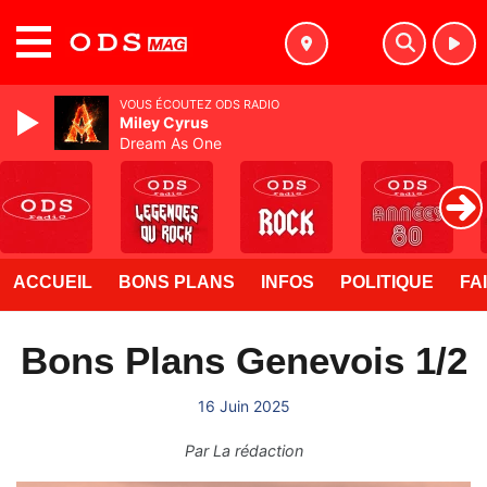
MENU
VOUS ÉCOUTEZ ODS RADIO
Miley Cyrus
Dream As One
ACCUEIL
BONS PLANS
INFOS
POLITIQUE
FA
Bons Plans Genevois 1/2
16 Juin 2025
Par
La rédaction