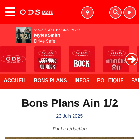
MENU
VOUS ÉCOUTEZ ODS RADIO
Myles Smith
Drive Safe
ACCUEIL
BONS PLANS
INFOS
POLITIQUE
FA
Bons Plans Ain 1/2
23 Juin 2025
Par
La rédaction