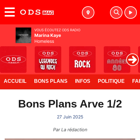
MENU
VOUS ÉCOUTEZ ODS RADIO
Marina Kaye
Homeless
ACCUEIL
BONS PLANS
INFOS
POLITIQUE
FA
Bons Plans Arve 1/2
27 Juin 2025
Par
La rédaction