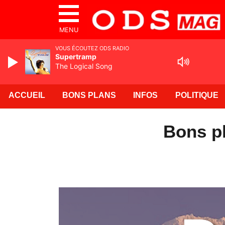
MENU
VOUS ÉCOUTEZ ODS RADIO
Supertramp
The Logical Song
ACCUEIL
BONS PLANS
INFOS
POLITIQUE
Bons pl