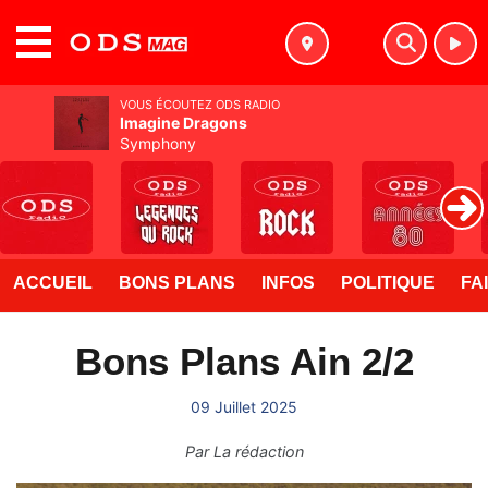
MENU
VOUS ÉCOUTEZ ODS RADIO
Imagine Dragons
Symphony
ACCUEIL
BONS PLANS
INFOS
POLITIQUE
FA
Bons Plans Ain 2/2
09 Juillet 2025
Par
La rédaction