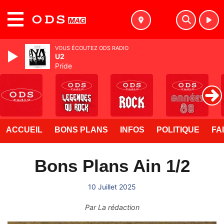
MENU
VOUS ÉCOUTEZ ODS RADIO
U2
Pride
ACCUEIL
BONS PLANS
INFOS
POLITIQUE
FA
Bons Plans Ain 1/2
10 Juillet 2025
Par
La rédaction