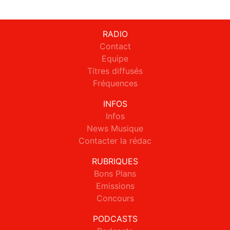
RADIO
Contact
Equipe
Titres diffusés
Fréquences
INFOS
Infos
News Musique
Contacter la rédac
RUBRIQUES
Bons Plans
Emissions
Concours
PODCASTS