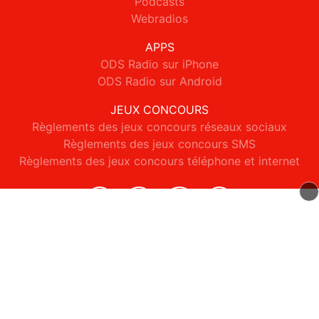
Podcasts
Webradios
APPS
ODS Radio sur iPhone
ODS Radio sur Android
JEUX CONCOURS
Règlements des jeux concours réseaux sociaux
Règlements des jeux concours SMS
Règlements des jeux concours téléphone et internet
© 2026 ODS Radio Tous droits réservés.
Signaler un contenu
-
Mentions légales
-
Politique de cookies
-
Contact