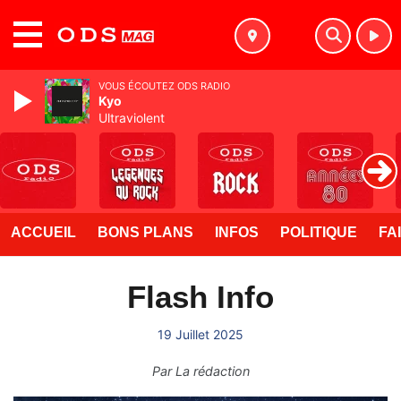
MENU
VOUS ÉCOUTEZ ODS RADIO
Kyo
Ultraviolent
ACCUEIL
BONS PLANS
INFOS
POLITIQUE
FA
Flash Info
19 Juillet 2025
Par
La rédaction