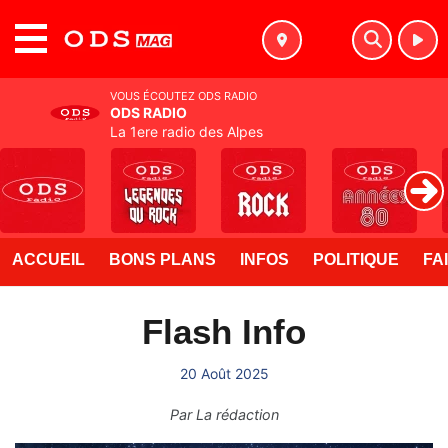
MENU
VOUS ÉCOUTEZ ODS RADIO
ODS RADIO
La 1ere radio des Alpes
ACCUEIL
BONS PLANS
INFOS
POLITIQUE
FA
Flash Info
20 Août 2025
Par
La rédaction