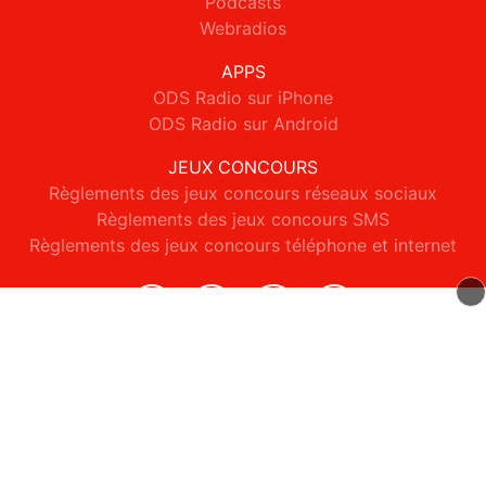
Podcasts
Webradios
APPS
ODS Radio sur iPhone
ODS Radio sur Android
JEUX CONCOURS
Règlements des jeux concours réseaux sociaux
Règlements des jeux concours SMS
Règlements des jeux concours téléphone et internet
© 2026 ODS Radio Tous droits réservés.
Signaler un contenu
-
Mentions légales
-
Politique de cookies
-
Contact