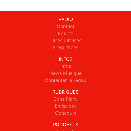
RADIO
Contact
Equipe
Titres diffusés
Fréquences
INFOS
Infos
News Musique
Contacter la rédac
RUBRIQUES
Bons Plans
Emissions
Concours
PODCASTS