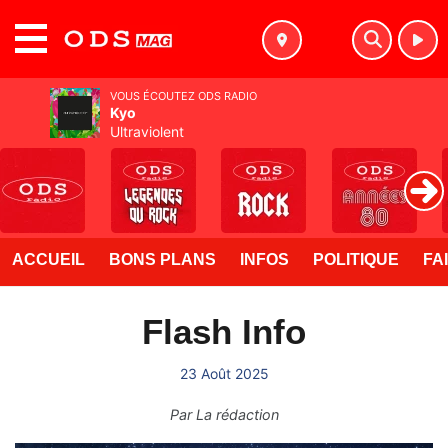
MENU
VOUS ÉCOUTEZ ODS RADIO
Kyo
Ultraviolent
ACCUEIL
BONS PLANS
INFOS
POLITIQUE
FA
Flash Info
23 Août 2025
Par
La rédaction