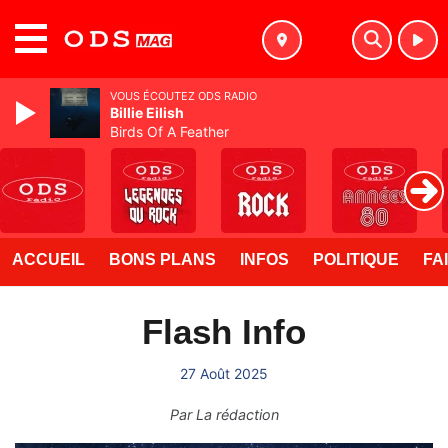
MENU
VOUS ÉCOUTEZ ODS RADIO
Billie Eilish
Birds Of A Feather
ACCUEIL
BONS PLANS
INFOS
POLITIQUE
FA
Flash Info
27 Août 2025
Par
La rédaction