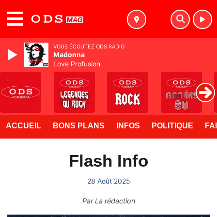
MENU
VOUS ÉCOUTEZ ODS RADIO
Madonna
Love Profusion
ACCUEIL
BONS PLANS
INFOS
POLITIQUE
FA
Flash Info
28 Août 2025
Par
La rédaction