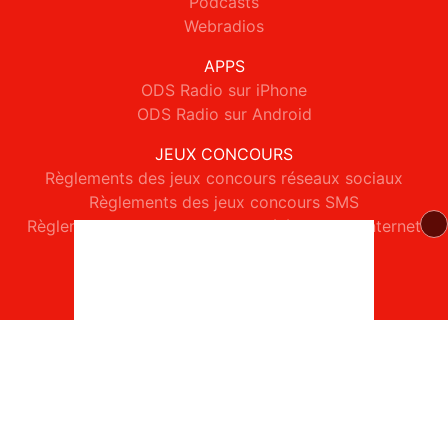
Podcasts
Webradios
APPS
ODS Radio sur iPhone
ODS Radio sur Android
JEUX CONCOURS
Règlements des jeux concours réseaux sociaux
Règlements des jeux concours SMS
Règlements des jeux concours téléphone et internet
© 2026 ODS Radio Tous droits réservés.
Signaler un contenu
-
Mentions légales
-
Politique de cookies
-
Contact