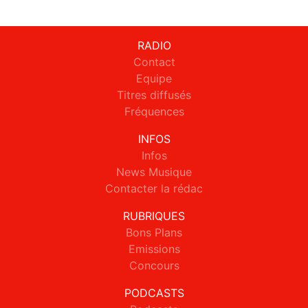
RADIO
Contact
Equipe
Titres diffusés
Fréquences
INFOS
Infos
News Musique
Contacter la rédac
RUBRIQUES
Bons Plans
Emissions
Concours
PODCASTS