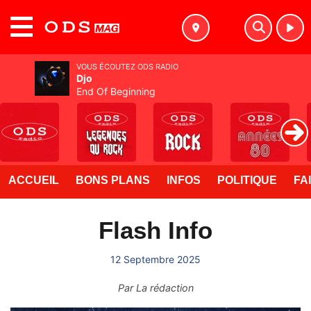
MENU
VOUS ÉCOUTEZ ODS RADIO
Djo
End Of Beginning
ACCUEIL
BONS PLANS
INFOS
POLITIQUE
FA
Flash Info
12 Septembre 2025
Par
La rédaction