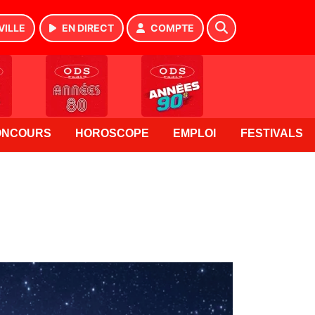
VILLE
EN DIRECT
COMPTE
ONCOURS
HOROSCOPE
EMPLOI
FESTIVALS