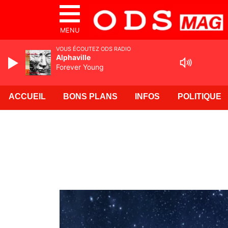
MENU
VOUS ÉCOUTEZ ODS RADIO
Alphaville
Forever Young
ACCUEIL
BONS PLANS
INFOS
POLITIQUE