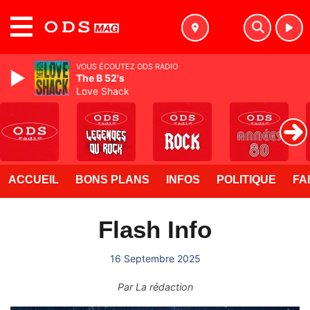
MENU
VOUS ÉCOUTEZ ODS RADIO
The B 52's
Love Shack
ACCUEIL
BONS PLANS
INFOS
POLITIQUE
FA
Flash Info
16 Septembre 2025
Par
La rédaction