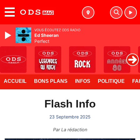
MENU
VOUS ÉCOUTEZ ODS RADIO
Ed Sheeran
Perfect
ACCUEIL
BONS PLANS
INFOS
POLITIQUE
FA
Flash Info
23 Septembre 2025
Par
La rédaction