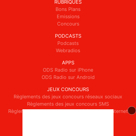
RUBRIQUES
Bons Plans
Emissions
Concours
PODCASTS
Podcasts
Webradios
APPS
ODS Radio sur iPhone
ODS Radio sur Android
JEUX CONCOURS
Règlements des jeux concours réseaux sociaux
Règlements des jeux concours SMS
Règlements des jeux concours téléphone et internet