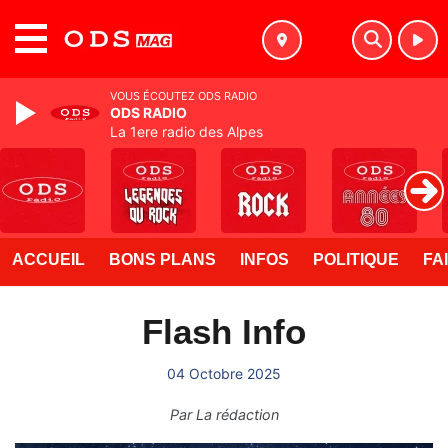
MENU
VOUS ÉCOUTEZ ODS RADIO
ODS RADIO
La 1ere radio des Alpes
ACCUEIL
BONS PLANS
INFOS
POLITIQUE
FA
Flash Info
04 Octobre 2025
Par
La rédaction