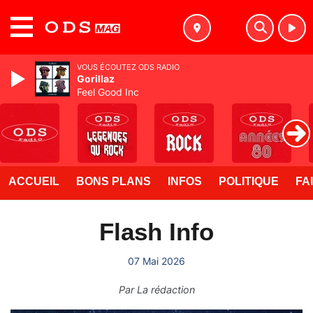
MENU
VOUS ÉCOUTEZ ODS RADIO
Gorillaz
Feel Good Inc
ACCUEIL
BONS PLANS
INFOS
POLITIQUE
FA
Flash Info
07 Mai 2026
Par
La rédaction