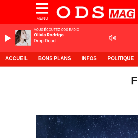
MENU
VOUS ÉCOUTEZ ODS RADIO
Olivia Rodrigo
Drop Dead
ACCUEIL
BONS PLANS
INFOS
POLITIQUE
F