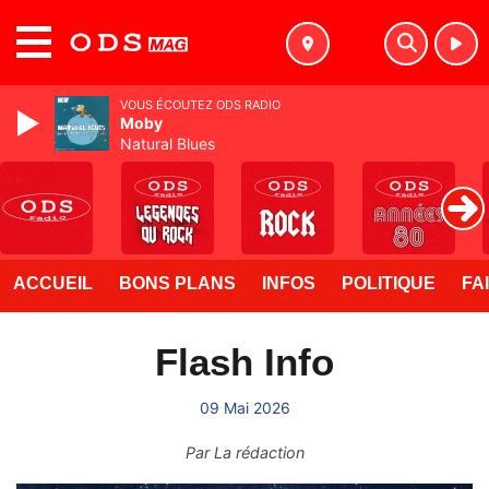
MENU
VOUS ÉCOUTEZ ODS RADIO
Moby
Natural Blues
ACCUEIL
BONS PLANS
INFOS
POLITIQUE
FA
Flash Info
09 Mai 2026
Par
La rédaction