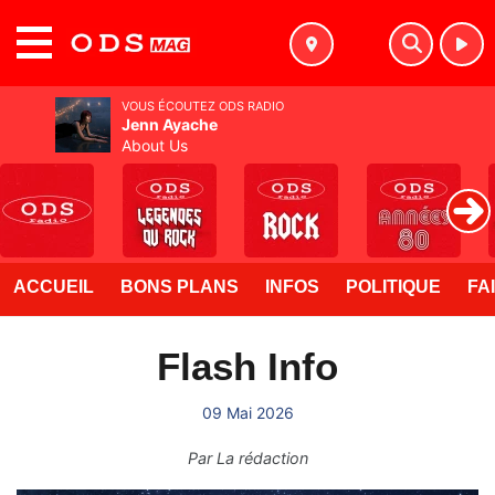
MENU
VOUS ÉCOUTEZ ODS RADIO
Jenn Ayache
About Us
ACCUEIL
BONS PLANS
INFOS
POLITIQUE
FA
Flash Info
09 Mai 2026
Par
La rédaction