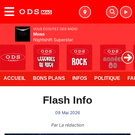
MENU
VOUS ÉCOUTEZ ODS RADIO
Muse
Nightshift Superstar
ACCUEIL
BONS PLANS
INFOS
POLITIQUE
FA
Flash Info
09 Mai 2026
Par
La rédaction