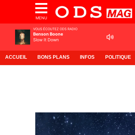
MENU
VOUS ÉCOUTEZ ODS RADIO
Benson Boone
Slow It Down
ACCUEIL
BONS PLANS
INFOS
POLITIQUE