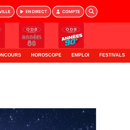
VILLE
EN DIRECT
COMPTE
ONCOURS
HOROSCOPE
EMPLOI
FESTIVALS