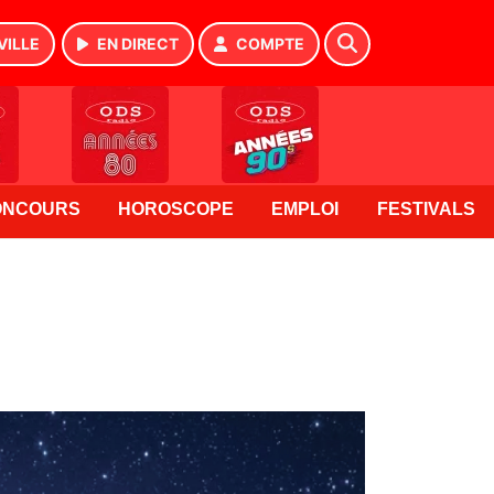
VILLE
EN DIRECT
COMPTE
ONCOURS
HOROSCOPE
EMPLOI
FESTIVALS