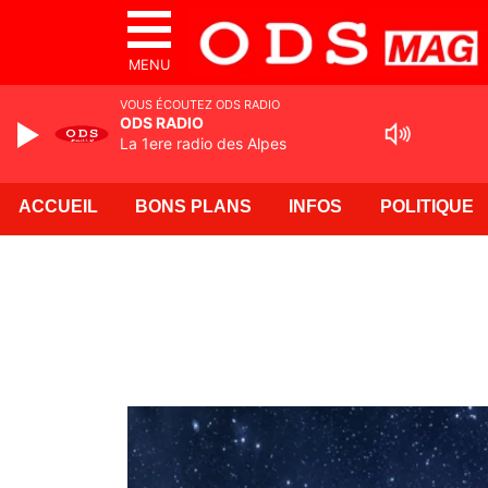
MENU
VOUS ÉCOUTEZ ODS RADIO
ODS RADIO
La 1ere radio des Alpes
ACCUEIL
BONS PLANS
INFOS
POLITIQUE