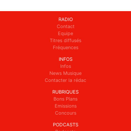
RADIO
Contact
Equipe
Titres diffusés
Fréquences
INFOS
Infos
News Musique
Contacter la rédac
RUBRIQUES
Bons Plans
Emissions
Concours
PODCASTS