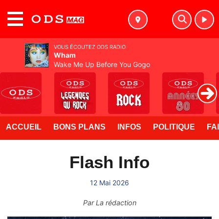
MENU
VOUS ÉCOUTEZ ODS RADIO
Wham
Wake Me Up Before You Gogo
ACCUEIL
BONS PLANS
INFOS
POLITIQUE
FA
Flash Info
12 Mai 2026
Par
La rédaction