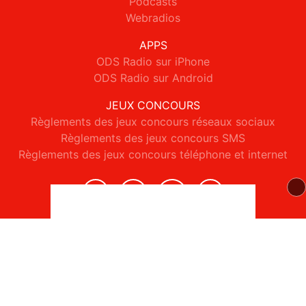
Podcasts
Webradios
APPS
ODS Radio sur iPhone
ODS Radio sur Android
JEUX CONCOURS
Règlements des jeux concours réseaux sociaux
Règlements des jeux concours SMS
Règlements des jeux concours téléphone et internet
© 2026 ODS Radio Tous droits réservés.
Signaler un contenu
-
Mentions légales
-
Politique de cookies
-
Contact