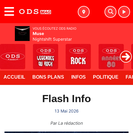
MENU
VOUS ÉCOUTEZ ODS RADIO
Muse
Nightshift Superstar
ACCUEIL
BONS PLANS
INFOS
POLITIQUE
FA
Flash Info
13 Mai 2026
Par
La rédaction