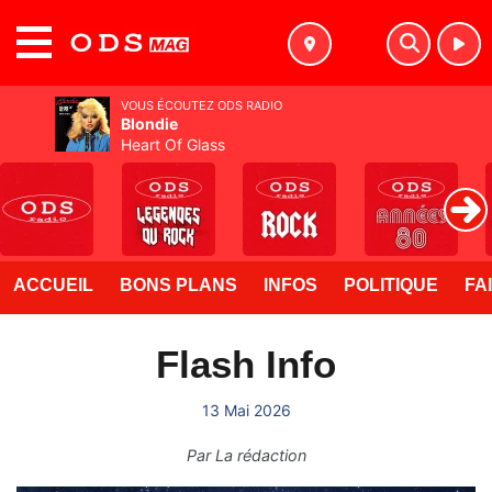
MENU
VOUS ÉCOUTEZ ODS RADIO
Blondie
Heart Of Glass
ACCUEIL
BONS PLANS
INFOS
POLITIQUE
FA
Flash Info
13 Mai 2026
Par
La rédaction