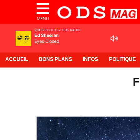
MENU
VOUS ÉCOUTEZ ODS RADIO
Ed Sheeran
Eyes Closed
ACCUEIL
BONS PLANS
INFOS
POLITIQUE
F