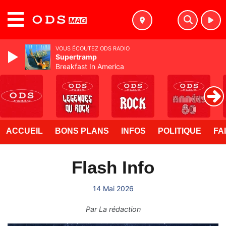
MENU
VOUS ÉCOUTEZ ODS RADIO
Supertramp
Breakfast In America
ACCUEIL
BONS PLANS
INFOS
POLITIQUE
FA
Flash Info
14 Mai 2026
Par
La rédaction