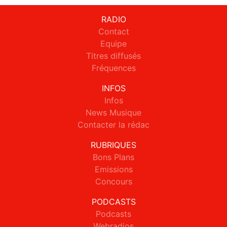
RADIO
Contact
Equipe
Titres diffusés
Fréquences
INFOS
Infos
News Musique
Contacter la rédac
RUBRIQUES
Bons Plans
Emissions
Concours
PODCASTS
Podcasts
Webradios