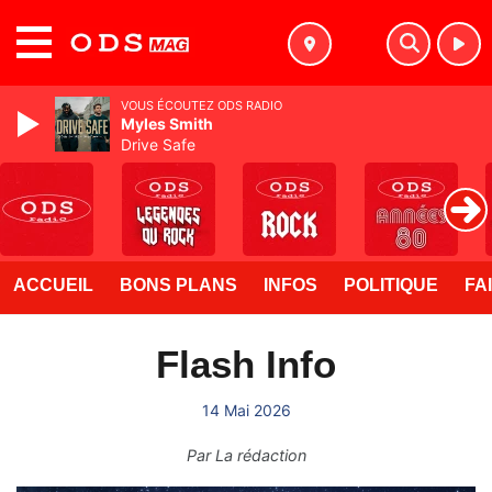
MENU
VOUS ÉCOUTEZ ODS RADIO
Myles Smith
Drive Safe
ACCUEIL
BONS PLANS
INFOS
POLITIQUE
FA
Flash Info
14 Mai 2026
Par
La rédaction