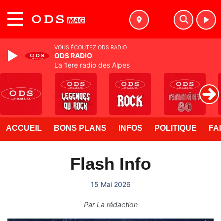
MENU
VOUS ÉCOUTEZ ODS RADIO
ODS RADIO
La 1ere radio des Alpes
ACCUEIL
BONS PLANS
INFOS
POLITIQUE
FA
Flash Info
15 Mai 2026
Par
La rédaction