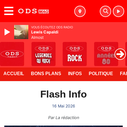
MENU
VOUS ÉCOUTEZ ODS RADIO
Lewis Capaldi
Almost
ACCUEIL
BONS PLANS
INFOS
POLITIQUE
FA
Flash Info
16 Mai 2026
Par
La rédaction