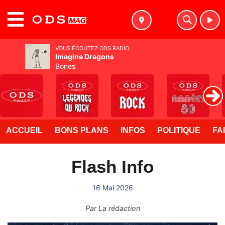
MENU
VOUS ÉCOUTEZ ODS RADIO
Imagine Dragons
Bones
ACCUEIL
BONS PLANS
INFOS
POLITIQUE
FA
Flash Info
16 Mai 2026
Par
La rédaction