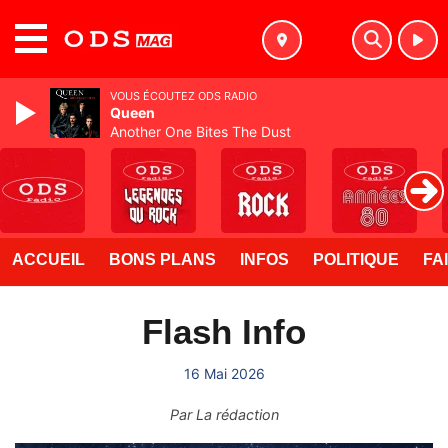
MENU
VOUS ÉCOUTEZ ODS RADIO
Queen
Another One Bites The Dust
ACCUEIL
BONS PLANS
INFOS
POLITIQUE
FA
Flash Info
16 Mai 2026
Par
La rédaction