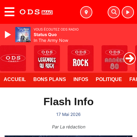
MENU
VOUS ÉCOUTEZ ODS RADIO
Status Quo
In The Army Now
ACCUEIL
BONS PLANS
INFOS
POLITIQUE
FA
Flash Info
17 Mai 2026
Par
La rédaction