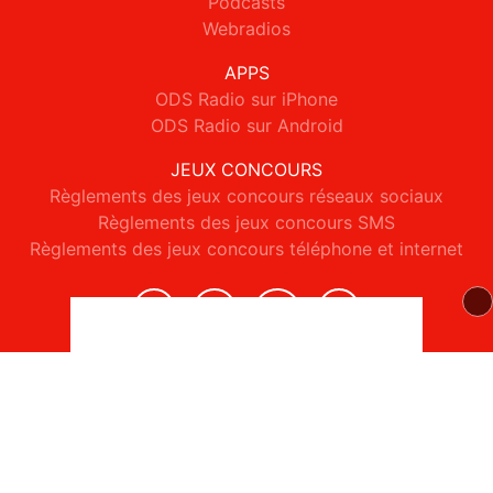
Podcasts
Webradios
APPS
ODS Radio sur iPhone
ODS Radio sur Android
JEUX CONCOURS
Règlements des jeux concours réseaux sociaux
Règlements des jeux concours SMS
Règlements des jeux concours téléphone et internet
© 2026 ODS Radio Tous droits réservés.
Signaler un contenu
-
Mentions légales
-
Politique de cookies
-
Contact