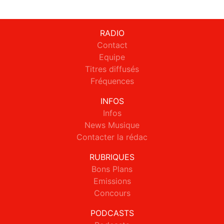
RADIO
Contact
Equipe
Titres diffusés
Fréquences
INFOS
Infos
News Musique
Contacter la rédac
RUBRIQUES
Bons Plans
Emissions
Concours
PODCASTS