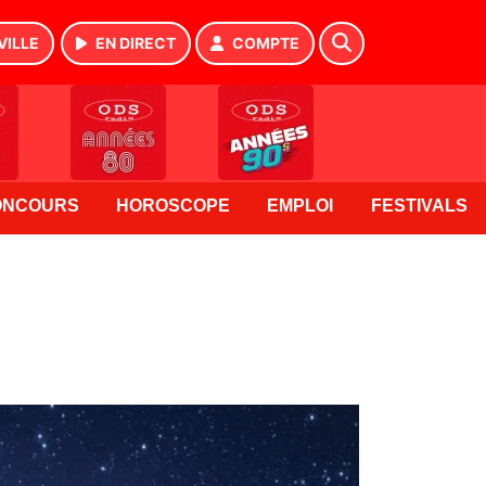
VILLE
EN DIRECT
COMPTE
ONCOURS
HOROSCOPE
EMPLOI
FESTIVALS