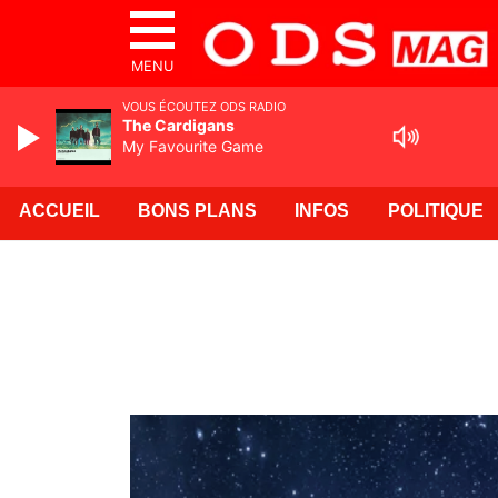
MENU
VOUS ÉCOUTEZ ODS RADIO
The Cardigans
My Favourite Game
ACCUEIL
BONS PLANS
INFOS
POLITIQUE