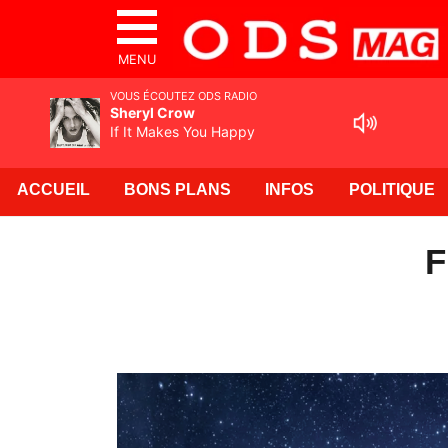
MENU
VOUS ÉCOUTEZ ODS RADIO
Sheryl Crow
If It Makes You Happy
ACCUEIL
BONS PLANS
INFOS
POLITIQUE
F