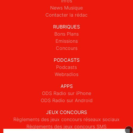
Infos
News Musique
Contacter la rédac
RUBRIQUES
Bons Plans
Emissions
Concours
PODCASTS
Podcasts
Webradios
APPS
ODS Radio sur iPhone
ODS Radio sur Android
JEUX CONCOURS
Règlements des jeux concours réseaux sociaux
Règlements des jeux concours SMS