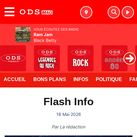
MENU
VOUS ÉCOUTEZ ODS RADIO
Ram Jam
Black Betty
ACCUEIL
BONS PLANS
INFOS
POLITIQUE
FA
Flash Info
18 Mai 2026
Par
La rédaction