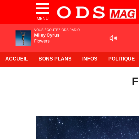
MENU
VOUS ÉCOUTEZ ODS RADIO
Miley Cyrus
Flowers
ACCUEIL
BONS PLANS
INFOS
POLITIQUE
F