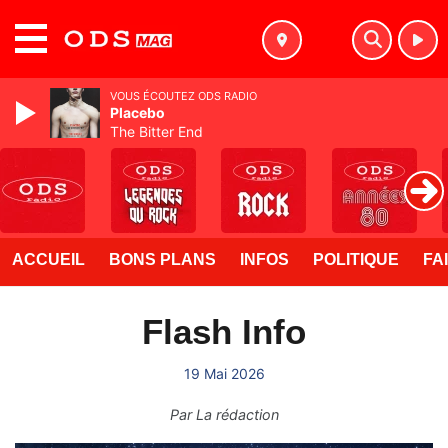
MENU
VOUS ÉCOUTEZ ODS RADIO
Placebo
The Bitter End
ACCUEIL
BONS PLANS
INFOS
POLITIQUE
FA
Flash Info
19 Mai 2026
Par
La rédaction