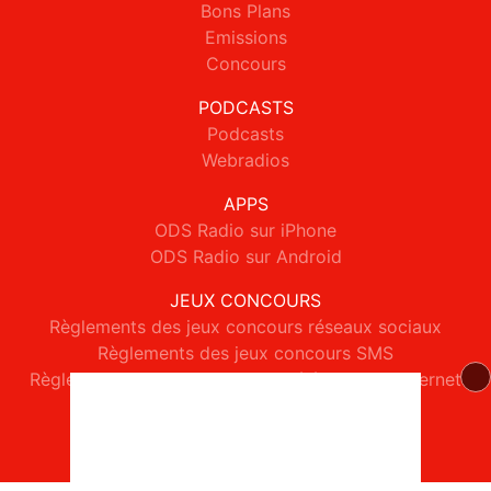
Bons Plans
Emissions
Concours
PODCASTS
Podcasts
Webradios
APPS
ODS Radio sur iPhone
ODS Radio sur Android
JEUX CONCOURS
Règlements des jeux concours réseaux sociaux
Règlements des jeux concours SMS
Règlements des jeux concours téléphone et internet