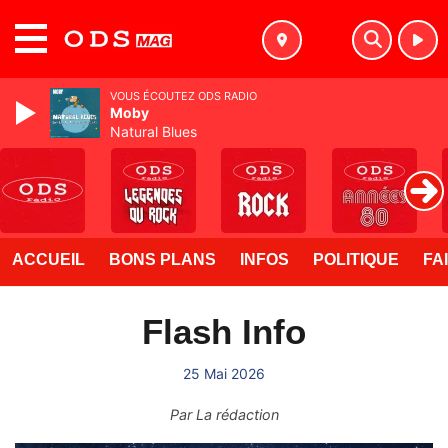
MENU
VOUS ÉCOUTEZ ODS RADIO
Moby
Natural Blues
ACCUEIL
BONS PLANS
INFOS
POLITIQUE
FA
Flash Info
25 Mai 2026
Par
La rédaction