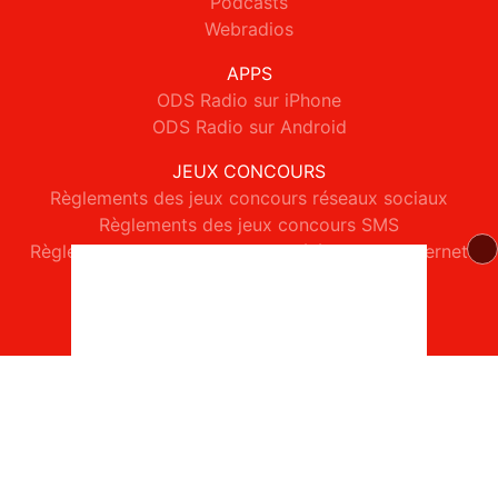
Podcasts
Webradios
APPS
ODS Radio sur iPhone
ODS Radio sur Android
JEUX CONCOURS
Règlements des jeux concours réseaux sociaux
Règlements des jeux concours SMS
Règlements des jeux concours téléphone et internet
© 2026 ODS Radio Tous droits réservés.
Signaler un contenu
-
Mentions légales
-
Politique de cookies
-
Contact