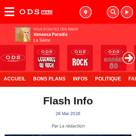
MENU
VOUS ÉCOUTEZ ODS RADIO
Vanessa Paradis
La Seine
ACCUEIL
BONS PLANS
INFOS
POLITIQUE
FA
Flash Info
26 Mai 2026
Par
La rédaction