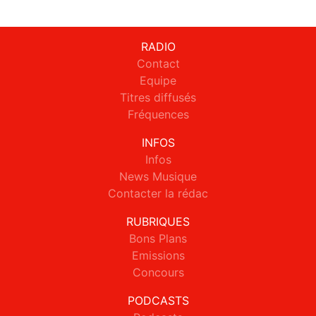
RADIO
Contact
Equipe
Titres diffusés
Fréquences
INFOS
Infos
News Musique
Contacter la rédac
RUBRIQUES
Bons Plans
Emissions
Concours
PODCASTS