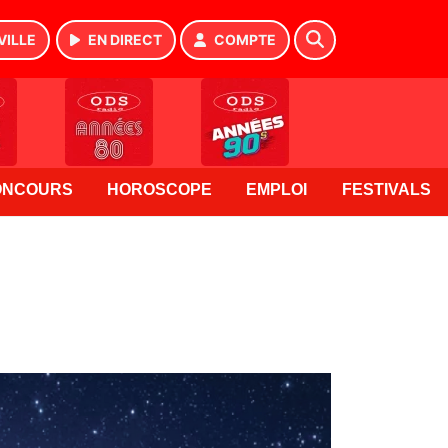
VILLE
EN DIRECT
COMPTE
ONCOURS
HOROSCOPE
EMPLOI
FESTIVALS