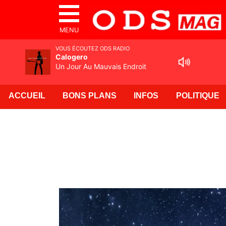
MENU
VOUS ÉCOUTEZ ODS RADIO
Calogero
Un Jour Au Mauvais Endroit
ACCUEIL
BONS PLANS
INFOS
POLITIQUE