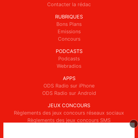
Contacter la rédac
RUBRIQUES
Bons Plans
Emissions
Concours
PODCASTS
Podcasts
Webradios
APPS
ODS Radio sur iPhone
ODS Radio sur Android
JEUX CONCOURS
Règlements des jeux concours réseaux sociaux
Règlements des jeux concours SMS
Règlements des jeux concours téléphone et internet