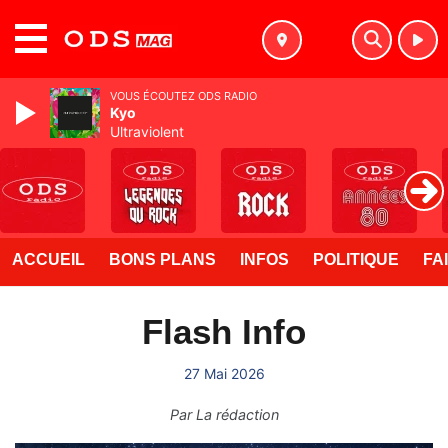
MENU
VOUS ÉCOUTEZ ODS RADIO
Kyo
Ultraviolent
ACCUEIL
BONS PLANS
INFOS
POLITIQUE
FA
Flash Info
27 Mai 2026
Par
La rédaction