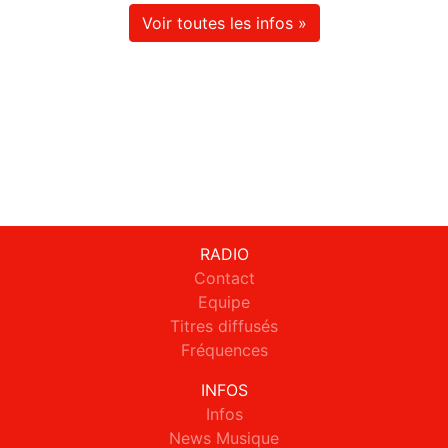
Voir toutes les infos »
RADIO
Contact
Equipe
Titres diffusés
Fréquences
INFOS
Infos
News Musique