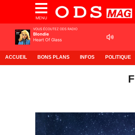
MENU
VOUS ÉCOUTEZ ODS RADIO
Blondie
Heart Of Glass
ACCUEIL
BONS PLANS
INFOS
POLITIQUE
F