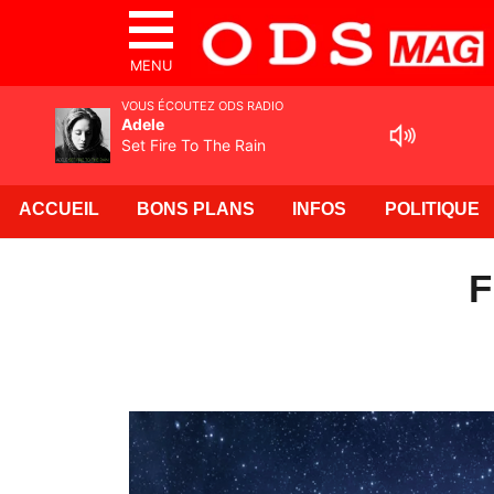
MENU
VOUS ÉCOUTEZ ODS RADIO
Adele
Set Fire To The Rain
ACCUEIL
BONS PLANS
INFOS
POLITIQUE
F