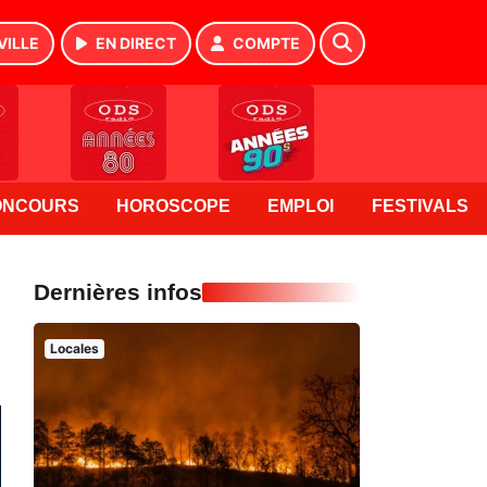
VILLE
EN DIRECT
COMPTE
ONCOURS
HOROSCOPE
EMPLOI
FESTIVALS
Dernières infos
Locales