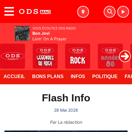
MENU
VOUS ÉCOUTEZ ODS RADIO
Bon Jovi
Livin' On A Prayer
ACCUEIL
BONS PLANS
INFOS
POLITIQUE
FA
Flash Info
28 Mai 2026
Par
La rédaction